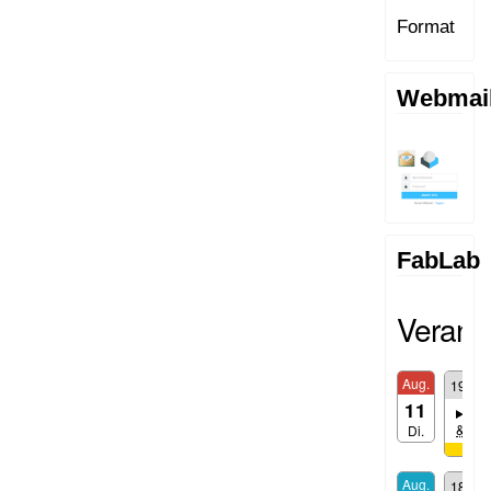
Format
Webmai
FabLab