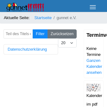
Aktuelle Seite:
Startseite
gunnet e.V.
Teil des Titels eingeben
Filter
Zurücksetzen
Terminv
Anzeige #
Keine
Datenschutzerklärung
Termine
Ganzen
Kalender
ansehen
Kalender
im pdf