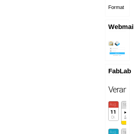
Format
Webmai
FabLab