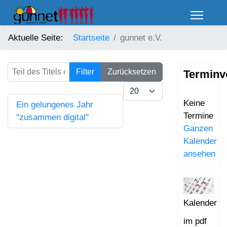
Aktuelle Seite:
Startseite
gunnet e.V.
Teil des Titels eingeben
Filter
Zurücksetzen
Terminv
Anzeige #
Keine
Ein gelungenes Jahr
Termine
"zusammen digital"
Ganzen
Kalender
ansehen
Kalender
im pdf