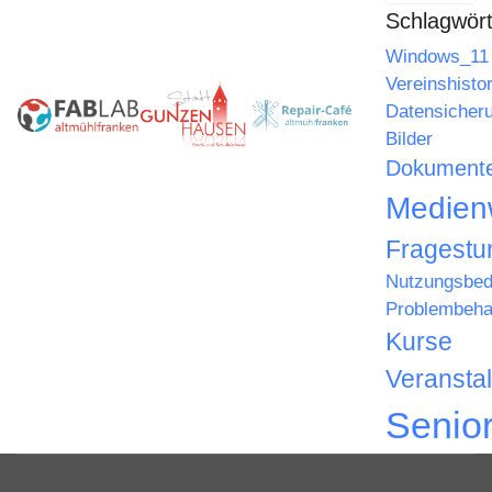
Schlagwört
Windows_11
Vereinshistor
Datensicher
Bilder
Dokument
Medien
Fragestu
Nutzungsbed
Problembeha
Kurse
Veransta
Senio