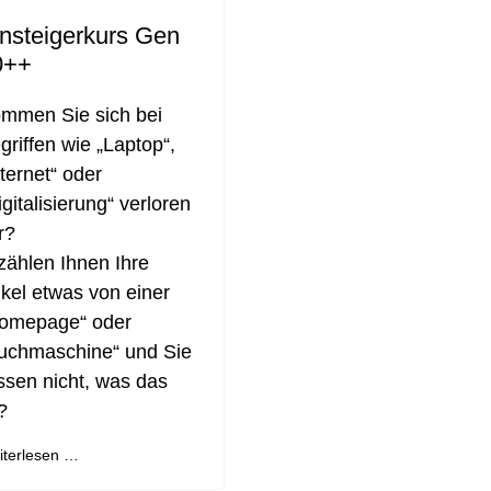
nsteigerkurs Gen
0++
mmen Sie sich bei
griffen wie „Laptop“,
nternet“ oder
igitalisierung“ verloren
r?
zählen Ihnen Ihre
kel etwas von einer
omepage“ oder
uchmaschine“ und Sie
ssen nicht, was das
t?
iterlesen …