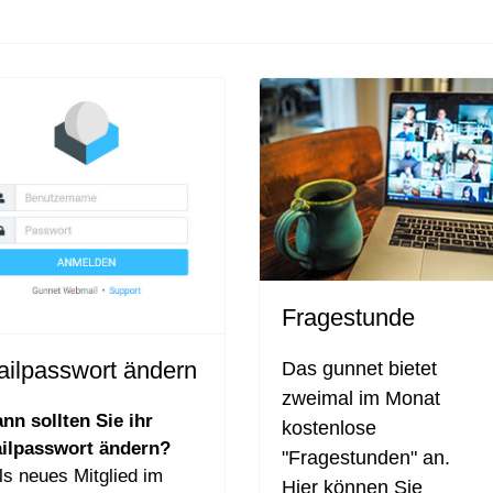
Fragestunde
ailpasswort ändern
Das gunnet bietet
zweimal im Monat
nn sollten Sie ihr
kostenlose
ilpasswort ändern?
"Fragestunden" an.
als neues Mitglied im
Hier können Sie