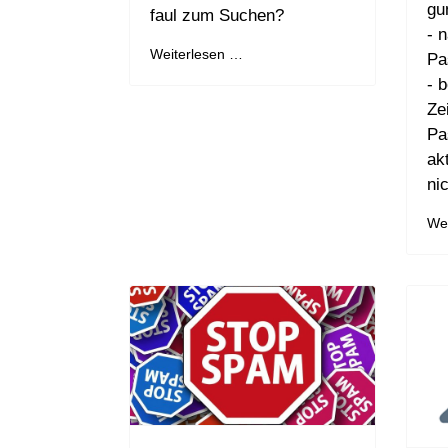
gu
faul zum Suchen?
- 
Weiterlesen …
Pa
- 
Ze
Pa
ak
nic
We