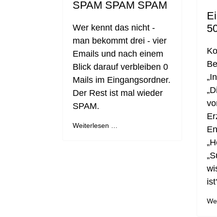
SPAM SPAM SPAM
Ei
5
Wer kennt das nicht -
man bekommt drei - vier
Ko
Emails und nach einem
Be
Blick darauf verbleiben 0
„I
Mails im Eingangsordner.
„D
Der Rest ist mal wieder
vo
SPAM.
Er
Weiterlesen …
En
„H
„S
wi
is
We