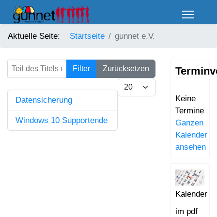
Aktuelle Seite:
Startseite
gunnet e.V.
Teil des Titels eingeben
Filter
Zurücksetzen
Terminv
Anzeige #
Keine
Datensicherung
Termine
Windows 10 Supportende
Ganzen
Kalender
ansehen
Kalender
im pdf