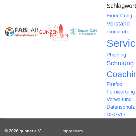
Schlagwört
Einrichtung
Vorstand
roundcube
Servi
Phishing
Schulung
Coachi
Firefox
Fernwartung
Verwaltung
Datenschutz
DSGVO
© 2026 gunnet e.V.
Impressum