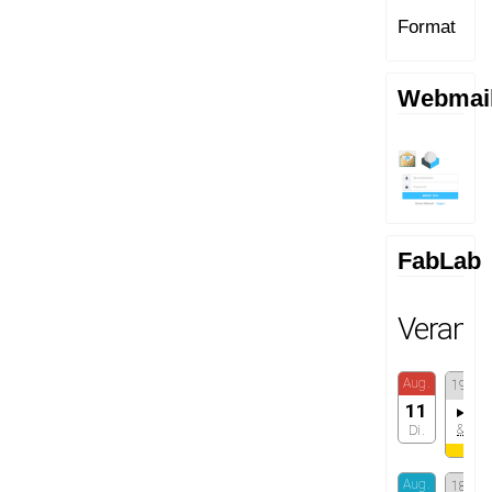
Format
Webmai
FabLab