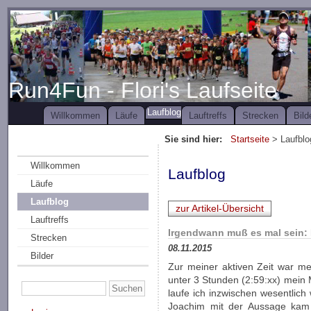
Run4Fun - Flori's Laufseite
Laufblog
Willkommen
Läufe
Lauftreffs
Strecken
Bild
Sie sind hier:
Startseite
> Laufblo
Willkommen
Laufblog
Läufe
Laufblog
zur Artikel-Übersicht
Lauftreffs
Irgendwann muß es mal sein:
Strecken
08.11.2015
Bilder
Zur meiner aktiven Zeit war mei
unter 3 Stunden (2:59:xx) mein 
laufe ich inzwischen wesentlic
Joachim mit der Aussage kam "