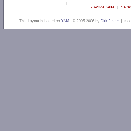
« vorige Seite
|
Seite
This Layout is based on
YAML
© 2005-2006 by
Dirk Jesse
| modi