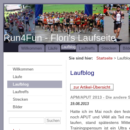
Run4Fun - Flori's Laufseite
Laufblog
Willkommen
Läufe
Lauftreffs
Strecken
Bild
Sie sind hier:
Startseite
> Laufblo
Willkommen
Laufblog
Läufe
Laufblog
zur Artikel-Übersicht
Lauftreffs
APM/APUT 2013 - Die andere S
Strecken
19.08.2013
Bilder
Hatte ich im Mai noch den fest
noch APUT und VAM als Teil m
laufen, stand spätestens Mitt
Trainingspensum ist ein Ultra 