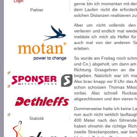
Login
gerne bin ich momentan mit d
dem Laufen nicht die erforderl
Partner
solchen Distanzen realisieren z
Aber um nicht vollends den
verlieren und endlich mal wiede
meldete ich mich als Helfer f
auch mal von der anderen Sei
erleben.
So wurde am Freitag noch schnel
und Co.) abgeholt, um dann am 
Richtung Grasgehren an di
begeben. Natürlich war ich mal
Also brav knapp vor 8 Uhr das 
schon schossen Thomas Miksc
vorbei. Also schnell Rucksac
abgeschlossen und den vieren h
Dummerweise hatte ich keine L
nun auch nicht wirklich lauftaug
Statistik
400 Meter nach den führenden
haben ohnehin die richtige Ric
zweite Streckenposten, war bere