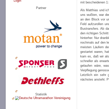
Login
mit bescheidenen 1:
Partner
Als Matthias und ich
uns wußten, war der
an den Block vor u
Feld aufzurollen un
Bustransfers. Ab d
den richtigen Schri
hinterher. Nur dranb
nochmals auf den le
meisten Läufern de
gestartet waren, ha
kam es, daß wir als 
schneller als erwart
gelaufen wäre, was
Verpflegung genosse
Letztlich ein sehr
nächstes ansteht. P
Statistik