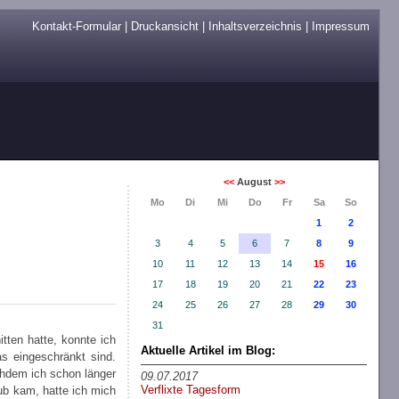
Kontakt-Formular
|
Druckansicht
|
Inhaltsverzeichnis
|
Impressum
<<
August
>>
Mo
Di
Mi
Do
Fr
Sa
So
1
2
3
4
5
6
7
8
9
10
11
12
13
14
15
16
17
18
19
20
21
22
23
24
25
26
27
28
29
30
31
ten hatte, konnte ich
Aktuelle Artikel im Blog:
s eingeschränkt sind.
chdem ich schon länger
09.07.2017
Verflixte Tagesform
ub kam, hatte ich mich