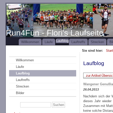
Run4Fun - Flori's Laufseite
Laufblog
Willkommen
Läufe
Lauftreffs
Strecken
Bi
Sie sind hier:
Star
Willkommen
Laufblog
Läufe
Laufblog
zur Artikel-Übersic
Lauftreffs
Wangener Genußla
Strecken
26.04.2013
Bilder
Nachdem sich der W
dieses Jahr wieder
Zusammen mit Matthi
keine solche Distan