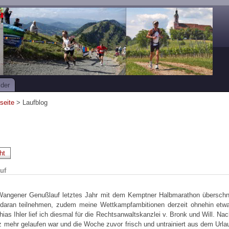
lder
tseite
> Laufblog
ht
uf
angener Genußlauf letztes Jahr mit dem Kemptner Halbmarathon überschnit
 daran teilnehmen, zudem meine Wettkampfambitionen derzeit ohnehin etwa
as Ihler lief ich diesmal für die Rechtsanwaltskanzlei v. Bronk und Will. Na
z mehr gelaufen war und die Woche zuvor frisch und untrainiert aus dem Urla