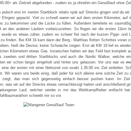
45:00+ als Zielzeit abgefunden - zudem es ja ohnehin ein Genußlauf ohne Zei
 jedoch erst im vierten Startblock relativ spät auf Strecke gingen und da wir
 Ehrgeiz gepackt. Viel zu schnell waren wir auf dem ersten Kilometer, auf
ns zu bekommen und die Lücke zu füllen. Außerdem bereitete es saumäßi
d an den anderen Läufern vorbeizuziehen. So flogen wir die ersten 11km b
a wurde es etwas zäher, zudem es schwer fiel nach der kurzen Pippi- und 
tt zu finden. Bei KM 16 kam dann der Berg - Matthias flotten Schrittes voran
leiben, hieß die Devise, keine Schwäche zeigen. Erst ab KM 19 lief es wieder
tzten Kilometern etwas Gas. Inzwischen hatten wir das Feld fast komplett auf
s zweiten und dritten Startblocks und auch die Nordic Walker, welche eine
tten wir schon längst eingeholt und hinter uns gelassen. Vor uns war es
me
eine der ersten mit einer Nettozeit von exakt 1:35:00 ins Ziel einliefen. Sc
et. Wir waren uns beide einig, daß jeder für sich alleine eine solche Zeit zu
 zeigt, das man sich gegenseitig einfach besser pushen kann. Im Ziel 
n, was wir auf der Strecke etwas vernachlässigt hatten und anschließend gi
 gelungener Lauf, welcher wieder in mir das Wettkampffieber entfacht ha
fahlbaumarathon schwebt mir so vor.