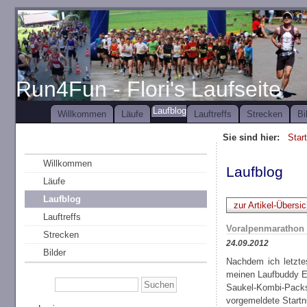
Run4Fun - Flori's Laufseite
Laufblog
Willkommen
Läufe
Lauftreffs
Strecken
Bi
Sie sind hier:
Star
Willkommen
Laufblog
Läufe
Laufblog
zur Artikel-Übersic
Lauftreffs
Voralpenmarathon -
Strecken
24.09.2012
Bilder
Nachdem ich letzte
meinen Laufbuddy Ed
Saukel-Kombi-Packs
vorgemeldete Start