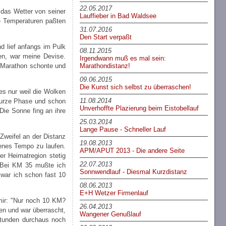
22.05.2017
 das Wetter von seiner
Lauffieber in Bad Waldsee
e Temperaturen paßten
31.07.2016
Den Start verpaßt
nd lief anfangs im Pulk
08.11.2015
en, war meine Devise.
Irgendwann muß es mal sein:
Marathondistanz!
in Marathon schonte und
09.06.2015
Die Kunst sich selbst zu überraschen!
 es nur weil die Wolken
11.08.2014
 kurze Phase und schon
Unverhoffte Plazierung beim Eistobellauf
 Die Sonne fing an ihre
25.03.2014
Lange Pause - Schneller Lauf
Zweifel an der Distanz
19.08.2013
enes Tempo zu laufen.
APM/APUT 2013 - Die andere Seite
er Heimatregion stetig
22.07.2013
. Bei KM 35 mußte ich
Sonnwendlauf - Diesmal Kurzdistanz
 war ich schon fast 10
08.06.2013
E+H Wetzer Firmenlauf
mir: "Nur noch 10 KM?
26.04.2013
en und war überrascht,
Wangener Genußlauf
 Stunden durchaus noch