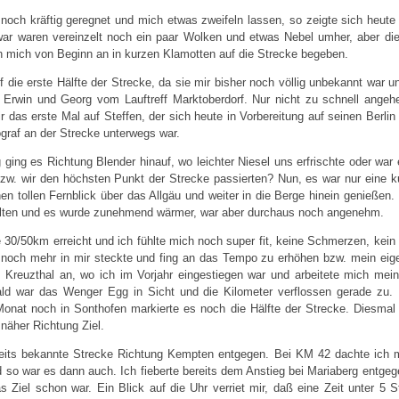
noch kräftig geregnet und mich etwas zweifeln lassen, so zeigte sich heute
war waren vereinzelt noch ein paar Wolken und etwas Nebel umher, aber di
h mich von Beginn an in kurzen Klamotten auf die Strecke begeben.
 die erste Hälfte der Strecke, da sie mir bisher noch völlig unbekannt war u
Erwin und Georg vom Lauftreff Marktoberdorf. Nur nicht zu schnell angeh
ir das erste Mal auf Steffen, der sich heute in Vorbereitung auf seinen Berl
ograf an der Strecke unterwegs war.
 ging es Richtung Blender hinauf, wo leichter Niesel uns erfrischte oder war
 bzw. wir den höchsten Punkt der Strecke passierten? Nun, es war nur eine
en tollen Fernblick über das Allgäu und weiter in die Berge hinein genießen.
falten und es wurde zunehmend wärmer, war aber durchaus noch angenehm.
 30/50km erreicht und ich fühlte mich noch super fit, keine Schmerzen, kein 
ß noch mehr in mir steckte und fing an das Tempo zu erhöhen bzw. mein eig
Kreuzthal an, wo ich im Vorjahr eingestiegen war und arbeitete mich mein
ld war das Wenger Egg in Sicht und die Kilometer verflossen gerade zu
onat noch in Sonthofen markierte es noch die Hälfte der Strecke. Diesmal
näher Richtung Ziel.
reits bekannte Strecke Richtung Kempten entgegen. Bei KM 42 dachte ich 
 so war es dann auch. Ich fieberte bereits dem Anstieg bei Mariaberg entgeg
s Ziel schon war. Ein Blick auf die Uhr verriet mir, daß eine Zeit unter 5