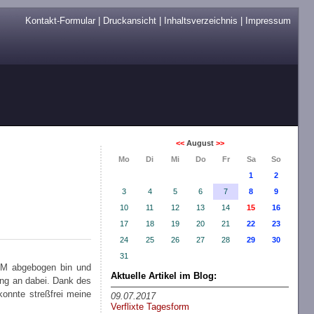
Kontakt-Formular
|
Druckansicht
|
Inhaltsverzeichnis
|
Impressum
<<
August
>>
Mo
Di
Mi
Do
Fr
Sa
So
1
2
3
4
5
6
7
8
9
10
11
12
13
14
15
16
17
18
19
20
21
22
23
24
25
26
27
28
29
30
31
VAM abgebogen bin und
Aktuelle Artikel im Blog:
ang an dabei. Dank des
onnte streßfrei meine
09.07.2017
Verflixte Tagesform