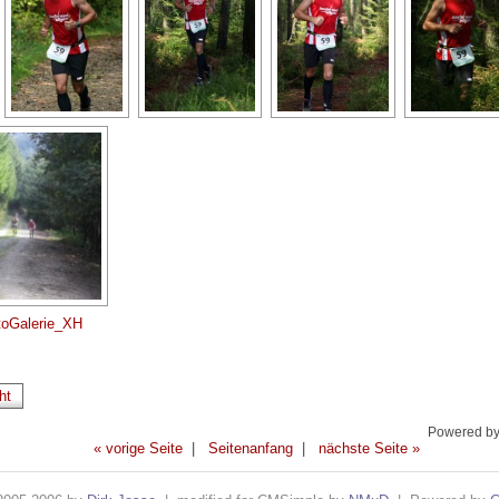
toGalerie_XH
ht
Powered b
« vorige Seite
|
Seitenanfang
|
nächste Seite »