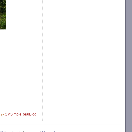
y
CMSimpleRealBlog