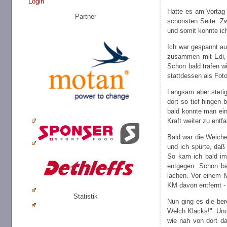
Login
Hatte es am Vortag 
Partner
schönsten Seite. Z
und somit konnte ic
Ich war gespannt auf
zusammen mit Edi, 
Schon bald trafen w
stattdessen als Fot
Langsam aber stetig
dort so tief hingen
bald konnte man ein
Kraft weiter zu ent
Bald war die Weiche
und ich spürte, da
So kam ich bald im 
entgegen. Schon ba
lachen. Vor einem M
KM davon entfernt - 
Statistik
Nun ging es die be
Welch Klacks!". Und
wie nah von dort da