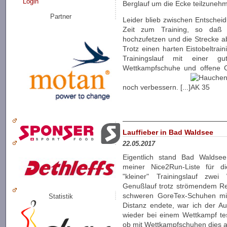
Login
Berglauf um die Ecke teilzuneh
Partner
Leider blieb zwischen Entschei
Zeit zum Training, so daß 
hochzufetzen und die Strecke a
Trotz einen harten Eistobeltrai
Trainingslauf mit einer g
Wettkampfschuhe und offene G
noch verbessern. [...]
Lauffieber in Bad Waldsee
22.05.2017
Eigentlich stand Bad Waldse
meiner Nice2Run-Liste für 
"kleiner" Trainingslauf zw
Genußlauf trotz strömendem Re
schweren GoreTex-Schuhen mit
Statistik
Distanz endete, war ich der A
wieder bei einem Wettkampf te
ob mit Wettkampfschuhen dies a