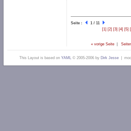
Seite :
1 / 11
[1]
[2]
[3]
[4]
[5]
« vorige Seite
|
Seite
This Layout is based on
YAML
© 2005-2006 by
Dirk Jesse
| modi