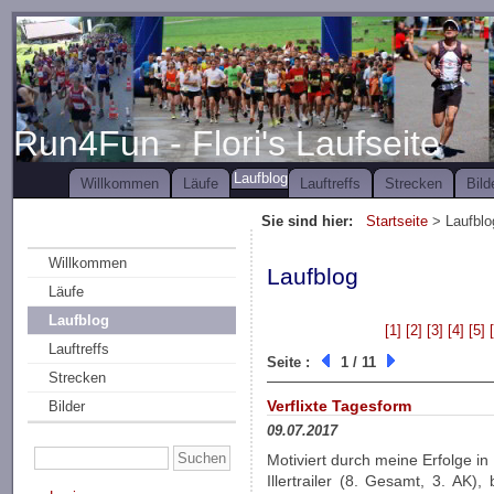
Run4Fun - Flori's Laufseite
Laufblog
Willkommen
Läufe
Lauftreffs
Strecken
Bild
Sie sind hier:
Startseite
> Laufblo
Willkommen
Laufblog
Läufe
Laufblog
[1]
[2]
[3]
[4]
[5]
Lauftreffs
Seite :
1 / 11
Strecken
Verflixte Tagesform
Bilder
09.07.2017
Motiviert durch meine Erfolge i
Illertrailer (8. Gesamt, 3. AK)