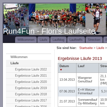
Run4Fun - Flori's Laufseite
Willkommen
Läufe
Laufblog
Lauftreffs
Strecken
B
Sie sind hier:
Startseite
>
Läufe
>
Willkommen
Ergebnisse Läufe 2013
Läufe
Datum
Lauf
Stre
Ergebnisse Läufe 2022
▼
Ergebnisse Läufe 2021
21,1
Wangener
13.04.2013
km
Genußlauf
Ergebnisse Läufe 2020
(HM
Ergebnisse Läufe 2019
E+H Wetzer
07.06.2013
5,3
Firmenlauf
Ergebnisse Läufe 2018
Sonnwendlauf
10,5
Ergebnisse Läufe 2017
21.07.2013
Oy-Mittelberg
km
Ergebnisse Läufe 2016